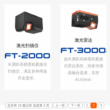
激光雷达
激光扫描仪
FT-3000
FT-2000H机载激光扫描仪
超长测距高精度机载激
长测距高精度机载激光
光雷达系统，持多传感
扫描仪，满足多种用途
器融合遥感，支持
开发需求。
ALV(Anti-
LightVelocity)功能。
总共有 14 篇记录 这是第 2 页
上一页
下一页
1
2
3