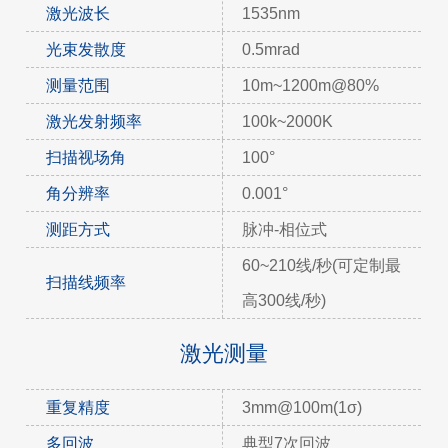
激光波长
1535nm
光束发散度
0.5mrad
测量范围
10m~1200m@80%
激光发射频率
100k~2000K
扫描视场角
100°
角分辨率
0.001°
测距方式
脉冲-相位式
60~210线/秒(可定制最
扫描线频率
高300线/秒)
激光测量
重复精度
3mm@100m(1σ)
多回波
典型7次回波