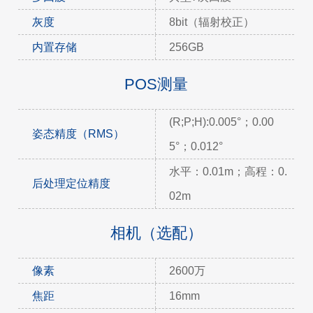
灰度
8bit（辐射校正）
内置存储
256GB
POS测量
(R;P;H):0.005°；0.00
姿态精度（RMS）
5°；0.012°
水平：0.01m；高程：0.
后处理定位精度
02m
相机（选配）
像素
2600万
焦距
16mm