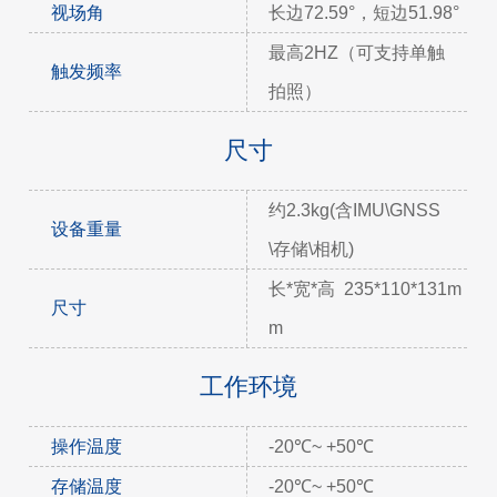
视场角
长边72.59°，短边51.98°
最高2HZ（可支持单触
触发频率
拍照）
尺寸
约2.3kg(含IMU\GNSS
设备重量
\存储\相机)
长*宽*高 235*110*131m
尺寸
m
工作环境
操作温度
-20℃~ +50℃
存储温度
-20℃~ +50℃