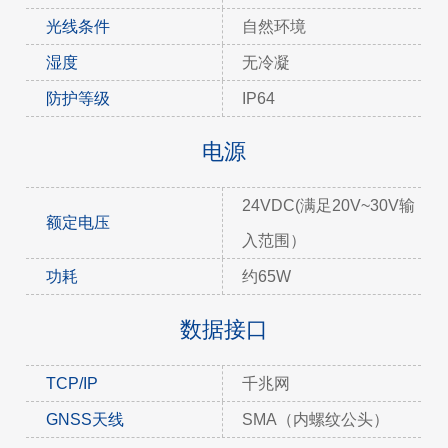
光线条件
自然环境
湿度
无冷凝
防护等级
IP64
电源
24VDC(满足20V~30V输
额定电压
入范围）
功耗
约65W
数据接口
TCP/IP
千兆网
GNSS天线
SMA（内螺纹公头）