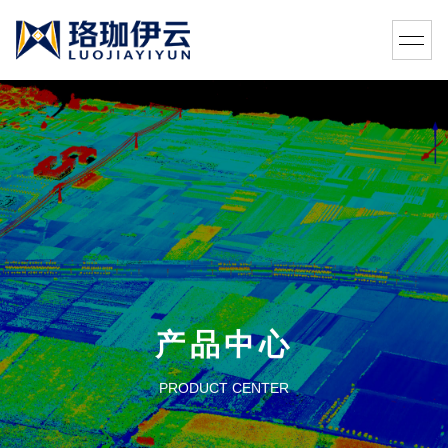
产品中心
PRODUCT CENTER