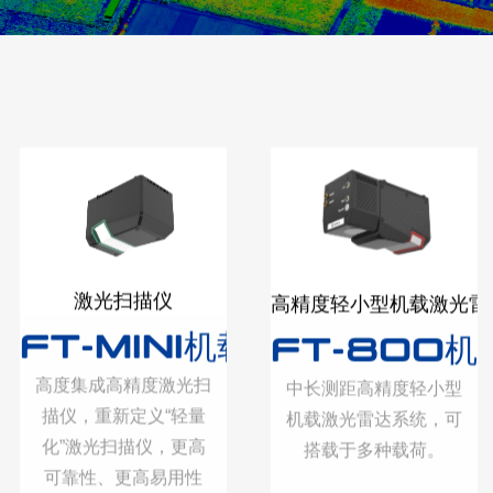
激光扫描仪
高精度轻小型机载激光雷
FT-MINI机载激光扫描仪
FT-800机
高度集成高精度激光扫
中长测距高精度轻小型
描仪，重新定义“轻量
机载激光雷达系统，可
化”激光扫描仪，更高
搭载于多种载荷。
可靠性、更高易用性