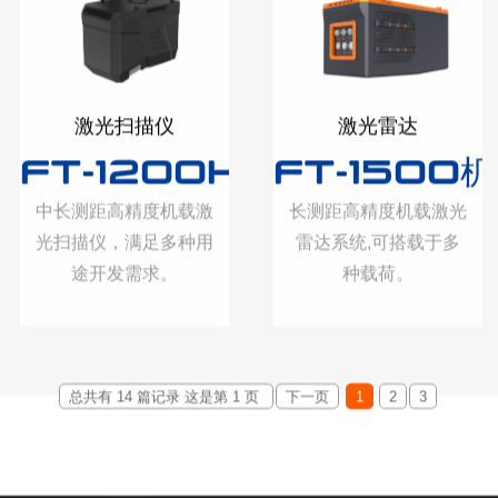
激光扫描仪
激光雷达
FT-1200H机载激光扫描仪
FT-1500
中长测距高精度机载激
长测距高精度机载激光
光扫描仪，满足多种用
雷达系统,可搭载于多
途开发需求。
种载荷。
总共有 14 篇记录 这是第 1 页
下一页
1
2
3